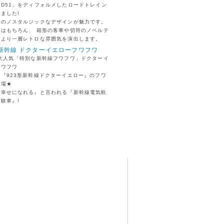
D51」をディフォルメしたロードトレイン
ました!
期のノスタルジックなデザインが魅力です。
両はもちろん、 箱形の客車や切符のノベルテ
がより一層レトロな雰囲気を演出します。
形新幹線 ドクターイエローフワフワ
!大人気「特別な新幹線フワフワ」ドクターイ
フワフワ
『923形新幹線ドクターイエロー』のフワ
登場★
ば幸せになれる』と言われる『新幹線電気軌
試験車』!