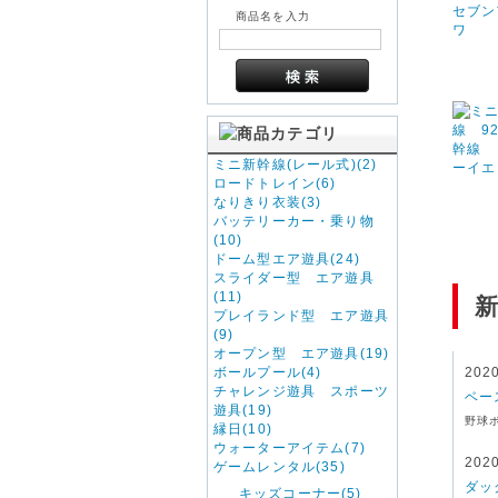
商品名を入力
ミニ新幹線(レール式)(2)
ロードトレイン(6)
なりきり衣装(3)
バッテリーカー・乗り物
(10)
ドーム型エア遊具(24)
スライダー型 エア遊具
(11)
プレイランド型 エア遊具
(9)
オープン型 エア遊具(19)
ボールプール(4)
202
チャレンジ遊具 スポーツ
ベー
遊具(19)
野球
縁日(10)
ウォーターアイテム(7)
202
ゲームレンタル(35)
ダッ
キッズコーナー(5)