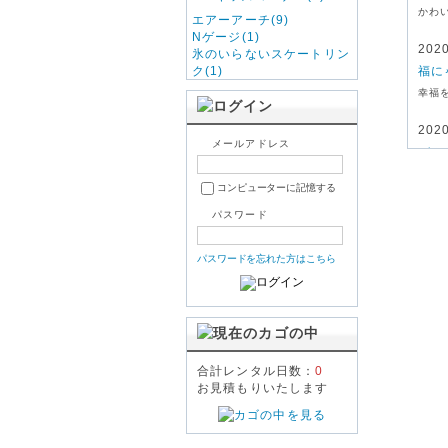
かわ
エアーアーチ(9)
Nゲージ(1)
202
氷のいらないスケートリン
ク(1)
福に
幸福
202
メールアドレス
バル
エア
コンピューターに記憶する
パスワード
パスワードを忘れた方はこちら
合計レンタル日数：
0
お見積もりいたします