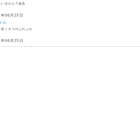
いい犬のエア遊具
0年06月25日
ゃん
を招くネコのふわふわ
0年06月25日
ーンドーム ラビちゃん
ドームの中で風船が舞い上がります!