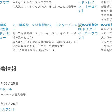
巨大なウルトラセブンフワフワ
本物の「
大人気のウルトラセブンが、遂にふわふわで登場!!
が完成し
昭和初
先頭車
ィなど
ミニ新幹線 923型新幹線 ドクターイエロ
923
ー
超レア
超レアな新幹線【ドクターイエロー】をイベント会
エロー
場で乗車しよう!
大人気の
大人から子供まで大人気の新幹線。認知度抜群、レ
フワが
アな新幹線ドクターイエローの登場です!
『見れ
※「JR東海承認済」商品です。★
道総合
新着情報
0年06月25日
スボール
ボールのエア遊具登場!
0年06月25日
クスフント