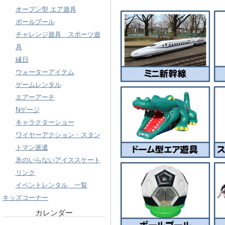
オープン型 エア遊具
ボールプール
チャレンジ遊具 スポーツ遊
具
縁日
ウォーターアイテム
ゲームレンタル
エアーアーチ
Nゲージ
キャラクターショー
ワイヤーアクション・スタン
トマン派遣
氷のいらないアイススケート
リンク
イベントレンタル 一覧
キッズコーナー
カレンダー