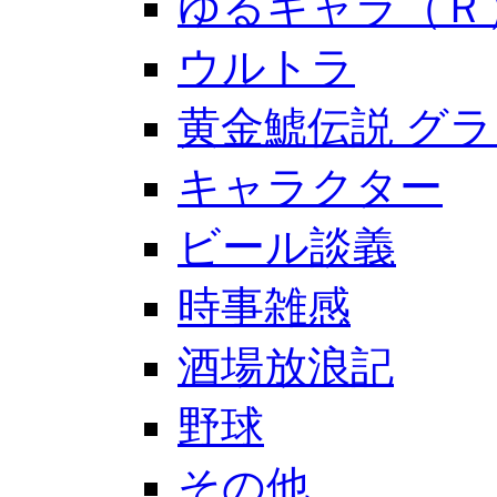
ゆるキャラ（Ｒ
ウルトラ
黄金鯱伝説 グ
キャラクター
ビール談義
時事雑感
酒場放浪記
野球
その他