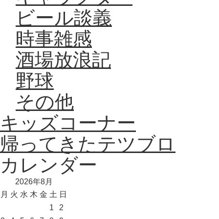
ビール談義
時事雑感
酒場放浪記
野球
その他
キッズコーナー
帰ってきたテツブロ
カレンダー
2026年8月
月
火
水
木
金
土
日
1
2