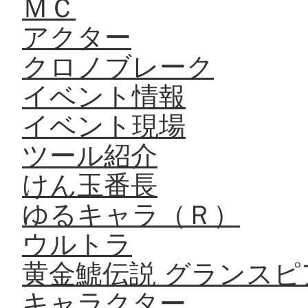
ＭＣ
アクター
クロノブレーク
イベント情報
イベント現場
ツール紹介
けん玉番長
ゆるキャラ（Ｒ）
ウルトラ
黄金鯱伝説 グランスピ
キャラクター