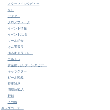
スタッフインタビュー
ＭＣ
アクター
クロノブレーク
イベント情報
イベント現場
ツール紹介
けん玉番長
ゆるキャラ（Ｒ）
ウルトラ
黄金鯱伝説 グランスピアー
キャラクター
ビール談義
時事雑感
酒場放浪記
野球
その他
キッズコーナー