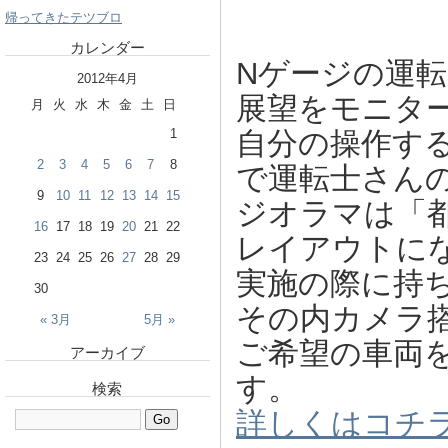
帰ってきたテツブロ
カレンダー
Nゲージの運
2012年4月
展望をモニ
月
火
水
木
金
土
日
1
自分の操作す
2
3
4
5
6
7
8
で運転士さん
9
10
11
12
13
14
15
ジオラマは「
16
17
18
19
20
21
22
レイアウトに
23
24
25
26
27
28
29
実施の際に持ち
30
その内カメラ
« 3月
5月 »
ご希望の車両
アーカイブ
す。
検索
詳しくはコチ