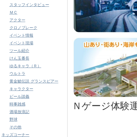
スタッフインタビュー
ＭＣ
アクター
クロノブレーク
イベント情報
イベント現場
ツール紹介
けん玉番長
ゆるキャラ（Ｒ）
ウルトラ
黄金鯱伝説 グランスピアー
キャラクター
ビール談義
Ｎゲージ体験
時事雑感
酒場放浪記
野球
その他
キッズコーナー