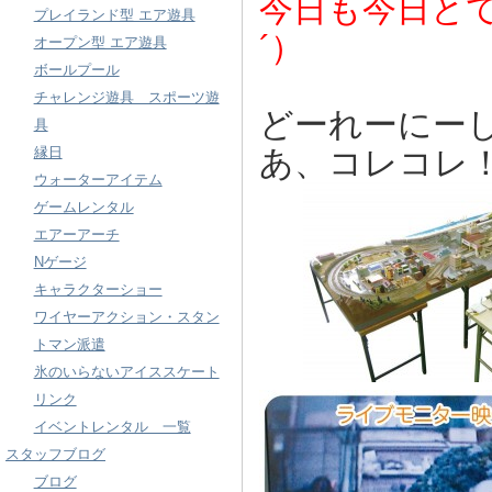
今日も今日と
プレイランド型 エア遊具
´）
オープン型 エア遊具
ボールプール
チャレンジ遊具 スポーツ遊
どーれーにー
具
縁日
あ、コレコレ
ウォーターアイテム
ゲームレンタル
エアーアーチ
Nゲージ
キャラクターショー
ワイヤーアクション・スタン
トマン派遣
氷のいらないアイススケート
リンク
イベントレンタル 一覧
スタッフブログ
ブログ