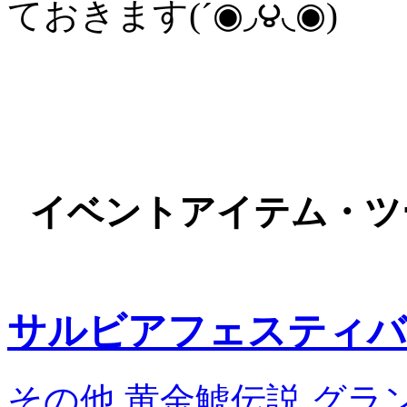
ておきます(´◉◞౪◟◉)
イベントアイテム・ツ
サルビアフェスティバ
その他
,
黄金鯱伝説 グラ