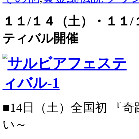
１１/１４（土）・１１
ティバル開催
■14日（土）全国初 『
い～